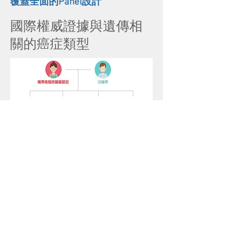
​覆蓋全面的Panel設計
國際權威證據與遺傳相
關的癌症類型
有癌症家族史人群應關注自身腫
瘤遺傳風險
一個家庭在同時或不同時間出現
多個腫瘤患者的情況並不少見，
呈家族聚集性。家庭成員背負
著"腫瘤家族史"這一沉重的標