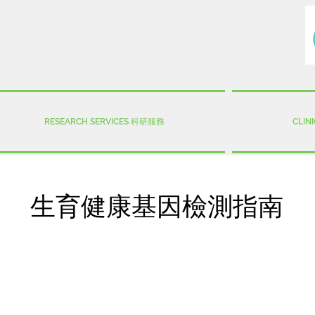
RESEARCH SERVICES 科研服務
CLIN
​生育健康基因檢測指南