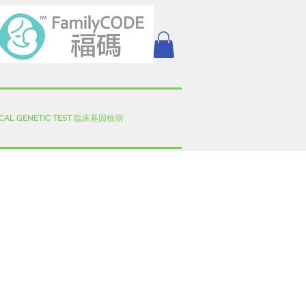
ICAL GENETIC TEST 臨床基因檢測