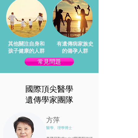
其他關注自身和
有遺傳病家族史
孩子健康的人群
的備孕人群
常見問題
國際頂尖醫學
遺傳學家團隊
方萍
醫學、理學博士