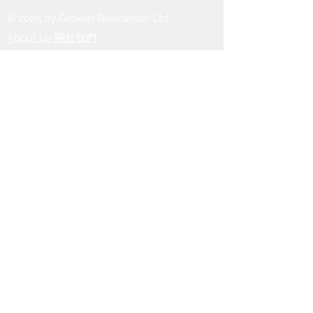
© 2025 by Groken Bioscience Ltd.
About Us
​關於我們
Strategic Partners
Investors
Contact Us
Head Office:
10/F, 20 Bute Street, MongKok,
Kowloon, Hong Kong
Tel:
+852-3111 3369
(HK)
Fax: +852-3585 6699
Email:
info@grokenbioscience.com